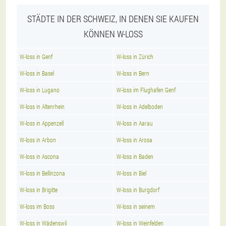
STÄDTE IN DER SCHWEIZ, IN DENEN SIE KAUFEN
KÖNNEN W-LOSS
W-loss in Genf
W-loss in Zürich
W-loss in Basel
W-loss in Bern
W-loss in Lugano
W-loss im Flughafen Genf
W-loss in Altenrhein
W-loss in Adelboden
W-loss in Appenzell
W-loss in Aarau
W-loss in Arbon
W-loss in Arosa
W-loss in Ascona
W-loss in Baden
W-loss in Bellinzona
W-loss in Biel
W-loss in Brigitte
W-loss in Burgdorf
W-loss im Boss
W-loss in seinem
W-loss in Wädenswil
W-loss in Weinfelden