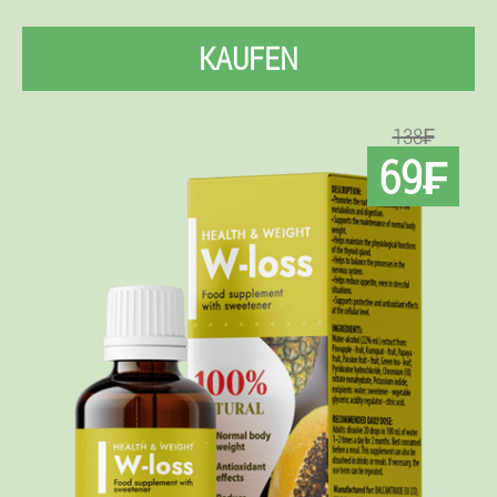
KAUFEN
138₣
69₣